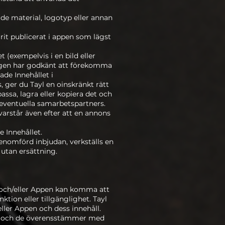
de material, logotyp eller annan
arit publicerat i appen som lägst
 (exempelvis i en bild eller
igen har godkänt att förekomma
de Innehållet i
 ger du Tayl en oinskränkt rätt
ssa, lagra eller kopiera det och
l eventuella samarbetspartners.
varstår även efter att en annons
 Innehållet.
enomförd inbjudan, verkställs en
utan ersättning.
en och/eller Appen kan komma att
ktion eller tillgänglighet. Tayl
ller Appen och dess innehåll.
ta och de överensstämmer med