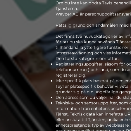
Om du inte kan godta Tayls behandlin
Tjänsterna.
Wayper AB är personuppgiftsansvarig
Rättslig grund och ändamålen med 
Det finns två huvudkategorier av in
för att du ska kunna använda Tjänste
tillhandahålla ytterligare funktioner
intresseavvägning och viss informatio
Den första kategorin omfattar:
Registreringsuppgifter, såsom för oc
telefonnummer) och land, som du an
registrerar dig.
Icke-specifik plats baserat på den e
Tayl är platsspecifik behöver vi veta
grundar sig på din ungefärliga geogr
Den adress som du väljer när du skap
Tekniska- och sensoruppgifter, som
information från enhetens accelerom
Tjänst. Teknisk data kan innefatta URL
eller ansluta till Tjänsten, unika enh
enhetsprestanda, typ av webbläsare, 
matchapp-applikationens version. Rör