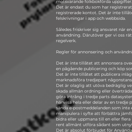
motsvarande folkbokförda uppgifter. 
Det är endast du som har registrer
registrerade kontot. Det är inte tillå
felskrivningar i app och webbsida.
Således friskriver sig ansvaret när 
användning. Därutöver ger vi oss rätt
regelverk.
Regler för annonsering och användn
Det är inte tillåtet att annonsera ove
en pågående publicering och köp som
Det är inte tillåtet att publicera in
marknadsföra tredjepart någonstans i
Det är olaglig att utöva bedräglig v
skada allmän ordning eller överträda
göra intrång i tredje parts datasyst
hänvisa hela eller delar av en tredje 
sända e-postmeddelanden som inte e
manipulera i syfte att förbättra jämfö
bidra eller uppmana till en eller fle
rent allmänt utföra sådant som utnytt
Det är absolut förbjudet för Användar