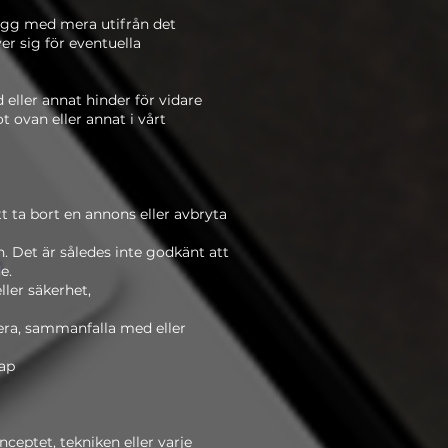
ägg med mera utifrån det
ver sig för eventuella
eller annat hinder för vidare
 ovan eller annat i vårt
tt ta bort en annons eller avbryta
n. Det är således inte godkänt att
e.
ller säkerhet,
lera, sammanfalla med eller
kap
nceptet, tekniken eller varje