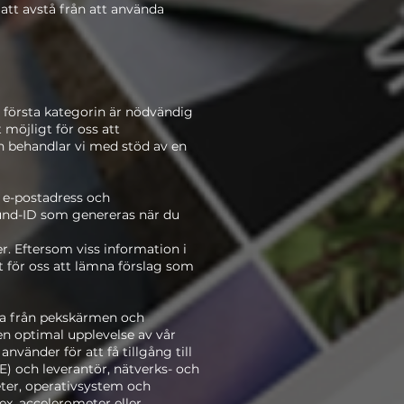
 att avstå från att använda
 första kategorin är nödvändig
möjligt för oss att
ion behandlar vi med stöd av en
, e-postadress och
und-ID som genereras när du
r. Eftersom viss information i
gt för oss att lämna förslag som
ta från pekskärmen och
en optimal upplevelse av vår
nvänder för att få tillgång till
LTE) och leverantör, nätverks- och
eter, operativsystem och
ex. accelerometer eller