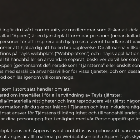
 ingår du i vårt community av medlemmar som älskar att dela m
kallad “Appen”) är en tjänsteplattform där personer (nedan kalla
soner för att inspirera och hjälpa sina favorit handlare att växa
mer att hjälpa dig att ha en bra upplevelse. De allmänna villkor
inns på Tayls webbplats (“Webbplatsen”) och i Tayls applikation
fall tillhandahåller en användare separat, beskriver de villkor so
Appen (gemensamt definerade som “Tjänsterna” eller enskilt som 
 med särskilda användarvillkor för vissa tjänster, och om dessa
 god och läs igenom villkoren noga.
 som i stort sätt handlar om att:
erad om innehållet i för all användning av Tayls tjänster;
la/imateriella rättigheter och inte reproducera vår tjänst någo
nformation när du skapar inlägg i Tjänsten och inte inkludera någ
änsat ansvar för Tjänstens tillgänglighet och tillhandahållandet
ar dina personuppgifter i enlighet med vår Personuppgiftspolic
Webbplatsens och Appens layout omfattas av upphovsrätt, varumär
nnat anges är allt material på Webbplatsen och i Appen Tayls s