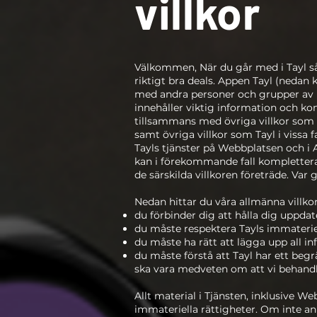
villkor
Välkommen, När du går med i Tayl så
riktigt bra deals. Appen Tayl (nedan 
med andra personer och grupper av per
innehåller viktig information och kom
tillsammans med övriga villkor som f
samt övriga villkor som Tayl i vissa 
Tayls tjänster på Webbplatsen och i 
kan i förekommande fall kompletteras
de särskilda villkoren företräde. Var
Nedan hittar du våra allmänna villkor
du förbinder dig att hålla dig uppdat
du måste respektera Tayls immateriel
du måste ha rätt att lägga upp all i
du måste förstå att Tayl har ett begr
ska vara medveten om att vi behandl
Allt material i Tjänsten, inklusive 
immateriella rättigheter. Om inte a