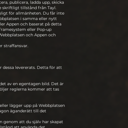
era, publicera, ladda upp, skicka
riftligt tillstånd från Tayl.
ligt för allmänheten. Du får inte
Webbplatsen i samma eller nytt
eller Appen och baserat på detta
t framesystem eller Pop-up
på Webbplatsen och Appen och
r straffansvar.
dessa levererats. Detta för att
det av en egentagen bild. Det är
 följer reglerna kommer att tas
/eller lägger upp på Webbplatsen
någon äganderätt till det
n genom att du själv har skapat
illstånd att använda det