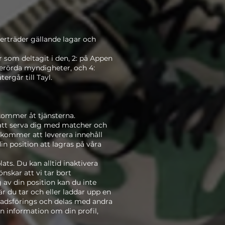
erträder gällande lagar och
er som deltagit i den, 2: på Appen
berörda myndigheter, och 4:
ergår till Tayl.
kommer åt tjänsterna.
r att serva dig med matcher och
 kommer att leverera innehåll
n position att lagras på våra
ats. Du kan alltid inaktivera
nskar att vi tar bort
g av din position kan du inte
När du tar och eller laddar upp en
knadsförings och delas med andra
n information om din profil,