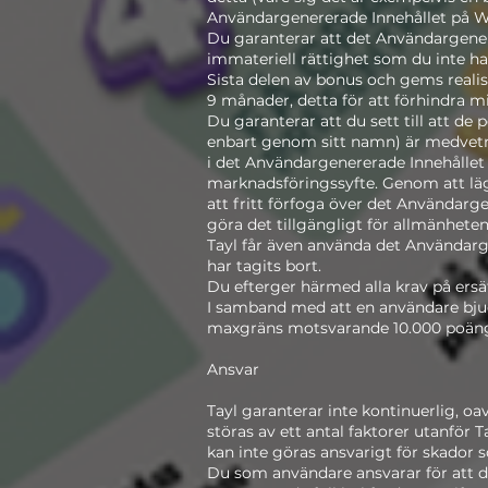
Användargenererade Innehållet på We
Du garanterar att det Användargenere
immateriell rättighet som du inte har
Sista delen av bonus och gems realise
9 månader, detta för att förhindra m
Du garanterar att du sett till att de
enbart genom sitt namn) är medvetn
i det Användargenererade Innehållet
marknadsföringssyfte. Genom att läg
att fritt förfoga över det Användarg
göra det tillgängligt för allmänhete
Tayl får även använda det Användarge
har tagits bort.
Du efterger härmed alla krav på ersä
I samband med att en användare bjud
maxgräns motsvarande 10.000 poäng.
Ansvar
Tayl garanterar inte kontinuerlig, oa
störas av ett antal faktorer utanför T
kan inte göras ansvarigt för skador 
Du som användare ansvarar för att 