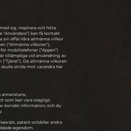
ed sig, inspirera och hitta
de “Användare”) kan få kontakt
 sin affär.Våra allmänna villkor
en (“Allmänna vilkoren”),
 för mobiltelefoner (“Appen”)
m är tillämpliga vid användning av
(“Tjänst”). De allmänna vilkoren
 skulle strida mot varandra har
n annanstans;
ot som kan vara olagligt;
 av korrekt information; och du
y.
kesrätt, patent och/eller andra
kyddade egendom.