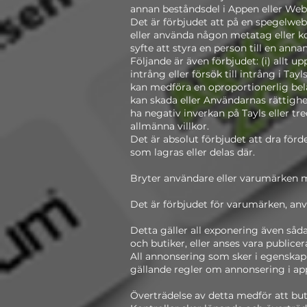
annan beståndsdel i Appen eller Web
Det är förbjudet att på en spegelwebb
eller använda någon metatag eller ko
syfte att styra en person till en anna
Följande är även förbjudet: (i) allt u
intrång eller försök till intrång i T
kan medföra en oproportionerlig bela
kan skada eller Användarnas rättighe
ha negativ inverkan på Tayls eller tr
allmänna villkor.
Det är absolut förbjudet att dra fördel
som lagras eller delas där.
Bryter användare eller varumärken mo
Det är förbjudet för varumärken, an
Detta gäller all exponering även så
och butiker, eller anses vara publice
All annonsering som sker i egenskap
gällande regler om annonsering i ap
Överträdelse av detta medför att bu