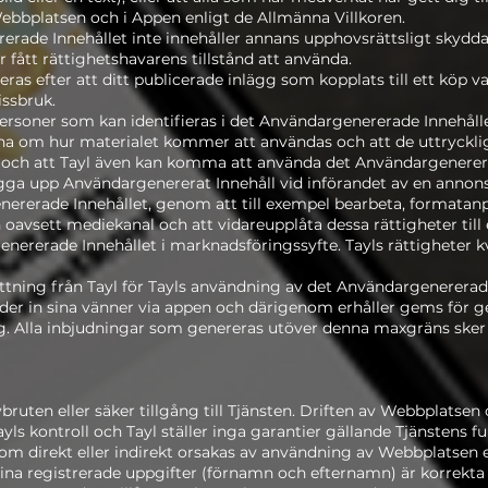
bbplatsen och i Appen enligt de Allmänna Villkoren.
rade Innehållet inte innehåller annans upphovsrättsligt skydda
 fått rättighetshavarens tillstånd att använda.
ras efter att ditt publicerade inlägg som kopplats till ett köp v
issbruk.
 personer som kan identifieras i det Användargenererade Innehållet
a om hur materialet kommer att användas och att de uttryckl
 och att Tayl även kan komma att använda det Användargenerera
ga upp Användargenererat Innehåll vid införandet av en annons,
enererade Innehållet, genom att till exempel bearbeta, formatanpa
n oavsett mediekanal och att vidareupplåta dessa rättigheter til
nererade Innehållet i marknadsföringssyfte. Tayls rättigheter k
ttning från Tayl för Tayls användning av det Användargenererade
er in sina vänner via appen och därigenom erhåller gems för g
 Alla inbjudningar som genereras utöver denna maxgräns sker 
vbruten eller säker tillgång till Tjänsten. Driften av Webbplats
ayls kontroll och Tayl ställer inga garantier gällande Tjänstens fun
som direkt eller indirekt orsakas av användning av Webbplatsen e
dina registrerade uppgifter (förnamn och efternamn) är korrek