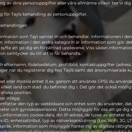
g av dina personuppgifter eller våra allmänna villkor ber vi dig
 för Tayls behandling av personuppgifter.
behandlingen
formation som Tayl samlar in och behandlar. Informationen i den
n. Information i den andra kategorin är information som gör det 
 i syfte att ge dig en förbättrad upplevelse. Viss sådan informat
n samtycker du till att vi får behandla.
h efternamn, födelsedatum, profilbild, kontaktuppgifter (adress
ger när du registrerar dig hos Tayls samt det anonymiserade k
nhet eller mobila enhet (t.ex. genom att använda GPS) du använde
 i vilket land och stad du befinner dig i. Det gör det också möjli
afiska position.
ar inlägg.
 omfattar den typ av webbläsare och enhet som du använder, da
eter och gyroskopsensorer. Detta möjliggör för oss att ge dig 
-information, cookie-data, din IP-adress, de typer av enheter du a
ets-ID, enhetsattribut, typ av nätverksanslutning (t.ex. WiFi, 3G, 
språk, information som möjliggör hantering av digitala rättigh
elsegenererad eller orienteringsgenererad mobil sensordata (t.