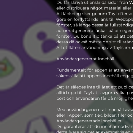
Du får skriva ut enskilda sidor från 
eller distribuera något material elle
All länkning sker genom Tayl efterso
göra en förflyttande länk till Webbpla
fönster, så länge dessa är fullständi
automatgenerera länkar på din egen h
fönster. Du bör alltid tänka på att 
dessa då också måste ge sitt tillstån
All otillåten användning av Tayls imm
Användargenererat innehåll
Fundamentalt för appen är att använd
säkerställa att appens innehåll enga
Det är således inte tillåtet att pub
alltid upp till Tayl att avgöra vilka 
bort och användaren får då möjlighet 
Med användargenererat innehåll avse
eller i Appen, som t.ex. bilder, filer
Användargenererade Innehållet.
Du garanterar att du innehar nödvänd
detta (vare sig det är exempelvis en b