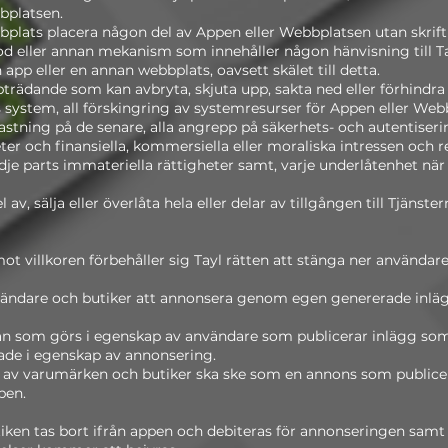
bplatsen.
plats placera någon del av Appen eller Webbplatsen utan skriftlig
d eller annan mekanism som innehåller någon hänvisning till Ta
n app eller en annan webbplats, oavsett skälet till detta.
ppträdande som kan avbryta, skjuta upp, sakta ned eller förhindra T
ayls system, all förskingring av systemresurser för Appen eller We
stning på de senare, alla angrepp på säkerhets- och autentiseri
ter och finansiella, kommersiella eller moraliska intressen och
edje parts immateriella rättigheter samt, varje underlåtenhet när
 av, sälja eller överlåta hela eller delar av tillgången till Tjänst
t villkoren förbehåller sig Tayl rätten att stänga ner användare
vändare och butiker att annonsera genom egen genererade inläg
dan som görs i egenskap av användare som publicerar inlägg som
rade i egenskap av annonsering.
 av varumärken och butiker ska ske som en annons som publicer
pen.
tiken tas bort ifrån appen och debiteras för annonseringen sam