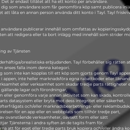
Det är endast tillåtet att ha ett konto per användare.
at dig som användare som får genomföra köp samt publicera inl
tet att låta en annan person använda ditt konto i Tayl. Tayl friskri
en användare publicerar innehåll som omfattas av kopieringsskydd 
en att redigera eller ta bort inlägg med innehåll som strider mot
ing av Tjänsten
derhäftiga/orealistiska erbjudanden. Tayl förbehåller sig rätten a
 anses falla inom denna kategori.
lägg som inte kan kopplas till ett köp som gjorts genom Tayl appe
 appen, inte heller marknadsföra egna rabattkoder eller liknand
erksamhet eller verksamhet som skadar tredje parts rättigheter e
 gällande lagar och förordningar,
em eller genomföra varje annan aktivitet som kan skada, kontrol
parts datasystem eller bryta mot dess integritet eller säkerhet,
fterfrågats och/eller marknadsbearbetnings- eller reklambuds
relsen för en app eller en webbplats som tillhör tredje part,
ra av ovanstående verksamheter, oavsett form eller sätt
jar Tjänsterna i andra syften än de tagits fram för.
na att för eget eller tredje parts bruk kopiera och/eller ändra ko