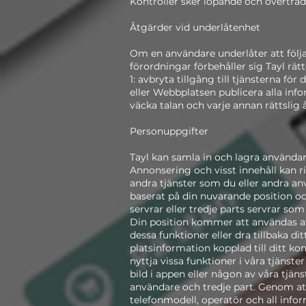
Kontroller sker löpande och överträd
Åtgärder vid underlåtenhet
Om en användare underlåter att följ
förordningar förbehåller sig Tayl rätt
1: avbryta tillgång till tjänsterna fö
eller Webbplatsen publicera alla in
väcka talan och varje annan rättslig 
Personuppgifter
Tayl kan samla in och lagra använda
Annonsering och visst innehåll kan r
andra tjänster som du eller andra a
baserat på din nuvarande position oc
servrar eller tredje parts servrar som 
Din position kommer att användas av Tj
dessa funktioner eller dra tillbaka di
platsinformation kopplad till ditt ko
nyttja vissa funktioner i våra tjänste
bild i appen eller någon av våra tjä
användare och tredje part. Genom att
telefonmodell, operatör och all inform