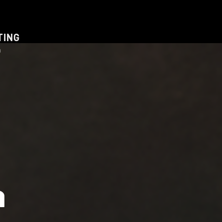
TING
m
a