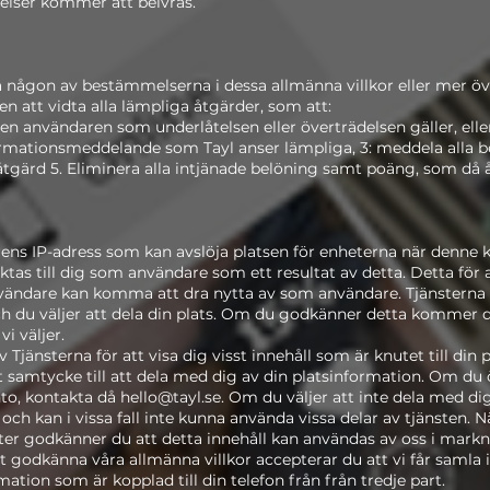
elser kommer att beivras.
a någon av bestämmelserna i dessa allmänna villkor eller mer öv
en att vidta alla lämpliga åtgärder, som att:
r den användaren som underlåtelsen eller överträdelsen gäller, ell
formationsmeddelande som Tayl anser lämpliga, 3: meddela alla 
åtgärd 5. Eliminera alla intjänade belöning samt poäng, som då åt
rens IP-adress som kan avslöja platsen för enheterna när denne 
iktas till dig som användare som ett resultat av detta. Detta fö
nvändare kan komma att dra nytta av som användare. Tjänsterna
h du väljer att dela din plats. Om du godkänner detta kommer di
vi väljer.
änsterna för att visa dig visst innehåll som är knutet till din pl
tt samtycke till att dela med dig av din platsinformation. Om du ö
nto, kontakta då
hello@tayl.se
. Om du väljer att inte dela med di
r och kan i vissa fall inte kunna använda vissa delar av tjänsten. 
nster godkänner du att detta innehåll kan användas av oss i mar
 godkänna våra allmänna villkor accepterar du att vi får samla i
ation som är kopplad till din telefon från från tredje part.