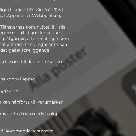
t tillstånd i förväg från Tayl,
yl, Appen eller Webbplatsen, i
jänsternas kontinuitet, (ii) alla
bbplatsen, alla handlingar som
ngsåtgärder, alla handlingar som
 rent allmänt handlingar som kan
 det gäller föreliggande
erna liksom till den information
ns konto i appen.
g/poster.
 kan hänföras till varumärken
as av Tayl och märks enligt
t tillkommande kostnader.