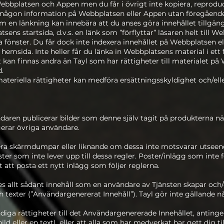
Webbplatsen och Appen men du får i övrigt inte kopiera, reproduc
r någon information på Webbplatsen eller Appen utan föregående sk
m en länkning kan innebära att du anses göra innehållet tillgäng
tsens startsida, d.v.s. en länk som ”förflyttar” läsaren helt till 
ga fönster. Du får dock inte indexera innehållet på Webbplatsen 
emsida. Inte heller får du länka in Webbplatsens material i et
det kan finnas andra än Tayl som har rättigheter till materialet 
d.
ateriella rättigheter kan medföra ersättningsskyldighet och/elle
aren publicerar bilder som denne själv tagit på produkterna när 
gerar övriga användare.
licera skärmdumpar eller liknande om dessa inte motsvarar utseen
poster som inte lever upp till dessa regler. Poster/inlägg som inte
att posta ett nytt inlägg som följer reglerna.
s allt sådant innehåll som en användare av Tjänsten skapar och
 och texter (”Användargenererat Innehåll”). Tayl gör inte gällande 
iga rättigheter till det Användargenererade Innehållet, antinge
ild eller en text), eller att alla som har medverkat har gett dig t